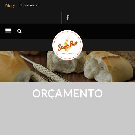
Novidades!
Blog:
SERVE
PÃO
PANIFICAÇÃO
INDUSTRIAL
O
Pão
da
Família
ORÇAMENTO